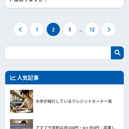
1
2
3
…
12
人気記事
大学が発行しているクレジットカード一覧
アマプラ学割は月300円・6ヶ月0円｜卒業し